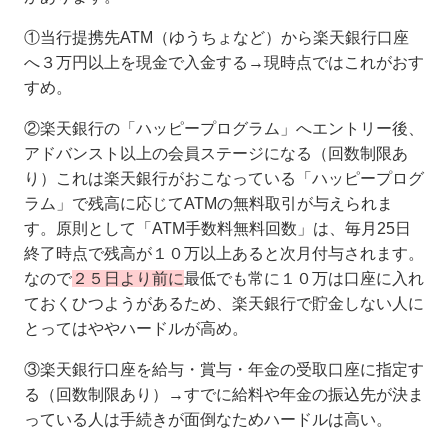
①当行提携先ATM（ゆうちょなど）から楽天銀行口座
へ３万円以上を現金で入金する→現時点ではこれがおす
すめ。
②楽天銀行の「ハッピープログラム」へエントリー後、
アドバンスト以上の会員ステージになる（回数制限あ
り）これは楽天銀行がおこなっている「ハッピープログ
ラム」で残高に応じてATMの無料取引が与えられま
す。原則として「ATM手数料無料回数」は、毎月25日
終了時点で残高が１０万以上あると次月付与されます。
なので
２５日より前に
最低でも常に１０万は口座に入れ
ておくひつようがあるため、楽天銀行で貯金しない人に
とってはややハードルが高め。
③楽天銀行口座を給与・賞与・年金の受取口座に指定す
る（回数制限あり）→すでに給料や年金の振込先が決ま
っている人は手続きが面倒なためハードルは高い。