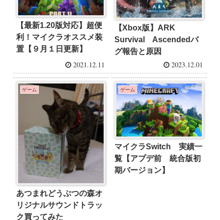
【最新1.20版対応】超便
【Xbox版】ARK
利！マイクラオススメ装
Survival Ascendedバ
置【９月１日更新】
グ報告と原因
2021.12.11
2023.12.01
ゲーム
ゲーム
マイクラSwitch 実績一
覧【アプデ前 統合版初
期バージョン】
あつまれどうぶつの森オ
リジナルサウンドトラッ
ク買ってみた