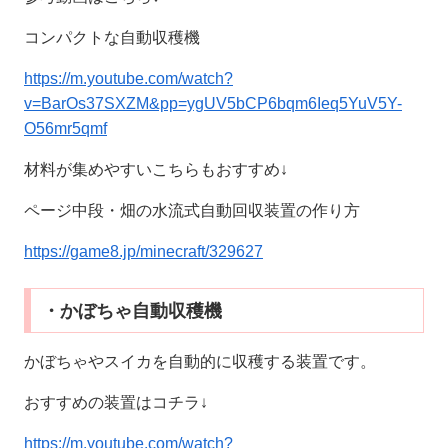
コンパクトな自動収穫機
https://m.youtube.com/watch?
v=BarOs37SXZM&pp=ygUV5bCP6bqm6Ieq5YuV5Y-
O56mr5qmf
材料が集めやすいこちらもおすすめ↓
ページ中段・畑の水流式自動回収装置の作り方
https://game8.jp/minecraft/329627
・かぼちゃ自動収穫機
かぼちゃやスイカを自動的に収穫する装置です。
おすすめの装置はコチラ↓
https://m.youtube.com/watch?