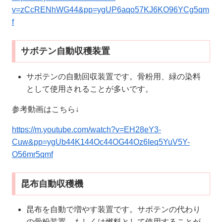
v=zCcRENhWG44&pp=ygUP6aqo57KJ6KO96YCg5qm
f
サボテン自動収穫装置
サボテンの自動回収装置です。骨粉用、緑の染料
として使用されることが多いです。
参考動画はこちら↓
https://m.youtube.com/watch?v=EH28eY3-
Cuw&pp=ygUb44K144Oc44OG44Oz6Ieq5YuV5Y-
O56mr5qmf
昆布自動収穫機
昆布を自動で増やす装置です。サボテンの代わり
の骨粉装置、もしくは燃料として使用することが