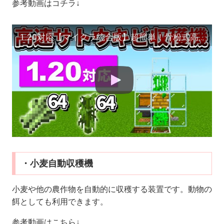
参考動画はコチラ↓
1.20対応【マイクラ統合版】超簡単！骨粉式高速サトウキビ収穫機の作り方【PE/PS4/Switch/Xbox/Win10】ver1.19
・小麦自動収穫機
小麦や他の農作物を自動的に収穫する装置です。動物の
餌としても利用できます。
参考動画はこちら↓