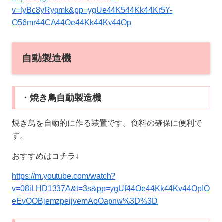
v=lyBc8yRyqmk&pp=ygUe44K544Kk44Kr5Y-
O56mr44CA44Oe44Kk44Kv44Op
自動製造機
・焼き鳥自動製造機
焼き鳥を自動的に作る装置です。食料の確保に便利で
す。
おすすめはコチラ↓
https://m.youtube.com/watch?
v=08iLHD1337A&t=3s&pp=ygUf44Oe44Kk44Kv44OpIO
eEvOOBjemzpeijvemAoOapnw%3D%3D