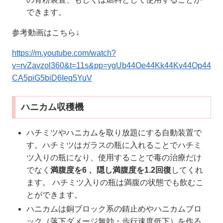
できます。
参考動画はこちら↓
https://m.youtube.com/watch?
v=rvZavzol360&t=11s&pp=ygUb44Oe44Kk44Kv44Op44
CA5piG5biD6Ieq5YuV
ハニカム収穫機
ハチミツやハニカムを取り放題にする自動装置で
す。ハチミツはガラスの瓶に入れることでハチミ
ツ入りの瓶になり、使用することで毒の治療だけ
でなく
満腹度を6 、隠し満腹度を1.2回復
してくれ
ます。 ハチミツ入りの瓶は満腹の状態でも飲むこ
とができます。
ハニカムは銅ブロック系の錆止めやハニカムブロ
ック（落下ダメージ無効・歩行速度低下）を作る