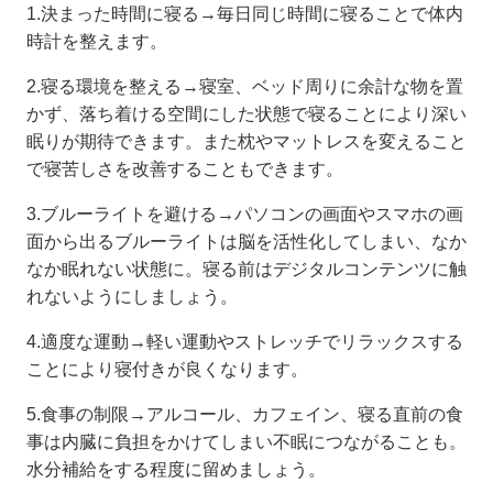
1.決まった時間に寝る→毎日同じ時間に寝ることで体内
時計を整えます。
2.寝る環境を整える→寝室、ベッド周りに余計な物を置
かず、落ち着ける空間にした状態で寝ることにより深い
眠りが期待できます。また枕やマットレスを変えること
で寝苦しさを改善することもできます。
3.ブルーライトを避ける→パソコンの画面やスマホの画
面から出るブルーライトは脳を活性化してしまい、なか
なか眠れない状態に。寝る前はデジタルコンテンツに触
れないようにしましょう。
4.適度な運動→軽い運動やストレッチでリラックスする
ことにより寝付きが良くなります。
5.食事の制限→アルコール、カフェイン、寝る直前の食
事は内臓に負担をかけてしまい不眠につながることも。
水分補給をする程度に留めましょう。