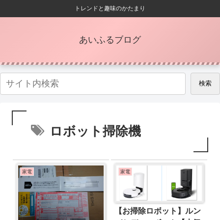
トレンドと趣味のかたまり
あいふるブログ
検索
ロボット掃除機
家電
家電
【お掃除ロボット】ルン