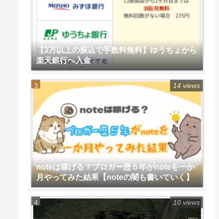
【3万以上の振込で手数料無料】ゆうちょから
楽天銀行へ入金
14 views
noteは稼げる？ブロガー歴５年がnoteを一か
月やってみた結果【noteの闇も書いていく】
10 views